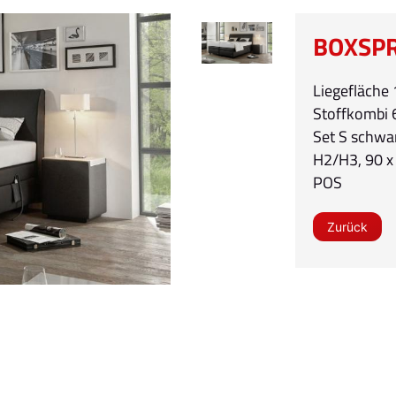
BOXSPR
Liegefläche
Stoffkombi 6
Set S schwa
H2/H3, 90 x 
POS
Zurück